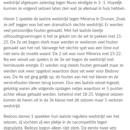
wedstrijd afgelopen zaterdag tegen Nuvo eindigde in 3 -1. Hopelijk
kunnen ze volgend seizoen laten zien wat ze allemaal in huis hebben.
Heren 1 speelde de laatste wedstrijd tegen Minerva in Drunen. Zoals
ze zelf zeggen was het een dramatisch slechte wedstrijd. Er werden
veel persoonlijke fouten gemaakt. Met het laatste beetje
uithoudingsvermogen is het ze gelukt om de set te pakken met 21-
25. De 2e set begon sterk maar werden er wederom veel fouten
gemaakt aan het net. Vanwege het slechte spel was een time-out
niet eens de moeite waard. De 2 set was voor Minerva met 25-22.
Na een wissel van spelers in de 3e set begon de wedstrijd met
hernieuwde energie. Er werden nog steeds fouten gemaakt maar ze
werden ook weer opgelost waardoor deze set weer voor Bedovo
was. De 4e set ging gelijk op, de fouten aan het net bleven en de
servicefouten bleven terug komen. Dus een laatste wissel ingezet,
gelukkig waren alle volgende opslagen netjes waardoor er 5 punten
achter elkaar gehaald werden. Setwinst met 18-25. Volgend seizoen
komen de heren uit in de 3e klasse met dit seizoen maar 1 verloren
wedstrijd.
Bedovo dames 1 speelden hun laatste reguliere wedstrijd van het
seizoen, zij vochten zij een plekje in de nacompetitie tegen
degradatie. Bedovo begon alleen niet sterk. De eerste twee sets