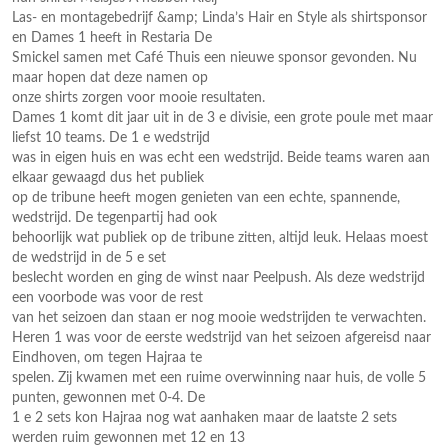
Las- en montagebedrijf &amp; Linda’s Hair en Style als shirtsponsor
en Dames 1 heeft in Restaria De
Smickel samen met Café Thuis een nieuwe sponsor gevonden. Nu
maar hopen dat deze namen op
onze shirts zorgen voor mooie resultaten.
Dames 1 komt dit jaar uit in de 3 e divisie, een grote poule met maar
liefst 10 teams. De 1 e wedstrijd
was in eigen huis en was echt een wedstrijd. Beide teams waren aan
elkaar gewaagd dus het publiek
op de tribune heeft mogen genieten van een echte, spannende,
wedstrijd. De tegenpartij had ook
behoorlijk wat publiek op de tribune zitten, altijd leuk. Helaas moest
de wedstrijd in de 5 e set
beslecht worden en ging de winst naar Peelpush. Als deze wedstrijd
een voorbode was voor de rest
van het seizoen dan staan er nog mooie wedstrijden te verwachten.
Heren 1 was voor de eerste wedstrijd van het seizoen afgereisd naar
Eindhoven, om tegen Hajraa te
spelen. Zij kwamen met een ruime overwinning naar huis, de volle 5
punten, gewonnen met 0-4. De
1 e 2 sets kon Hajraa nog wat aanhaken maar de laatste 2 sets
werden ruim gewonnen met 12 en 13