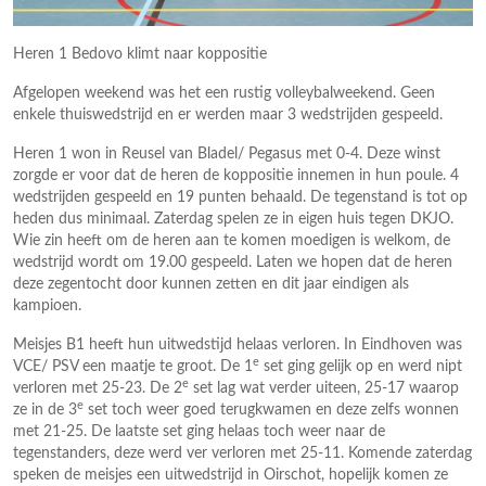
Heren 1 Bedovo klimt naar koppositie
Afgelopen weekend was het een rustig volleybalweekend. Geen
enkele thuiswedstrijd en er werden maar 3 wedstrijden gespeeld.
Heren 1 won in Reusel van Bladel/ Pegasus met 0-4. Deze winst
zorgde er voor dat de heren de koppositie innemen in hun poule. 4
wedstrijden gespeeld en 19 punten behaald. De tegenstand is tot op
heden dus minimaal. Zaterdag spelen ze in eigen huis tegen DKJO.
Wie zin heeft om de heren aan te komen moedigen is welkom, de
wedstrijd wordt om 19.00 gespeeld. Laten we hopen dat de heren
deze zegentocht door kunnen zetten en dit jaar eindigen als
kampioen.
Meisjes B1 heeft hun uitwedstijd helaas verloren. In Eindhoven was
e
VCE/ PSV een maatje te groot. De 1
set ging gelijk op en werd nipt
e
verloren met 25-23. De 2
set lag wat verder uiteen, 25-17 waarop
e
ze in de 3
set toch weer goed terugkwamen en deze zelfs wonnen
met 21-25. De laatste set ging helaas toch weer naar de
tegenstanders, deze werd ver verloren met 25-11. Komende zaterdag
speken de meisjes een uitwedstrijd in Oirschot, hopelijk komen ze