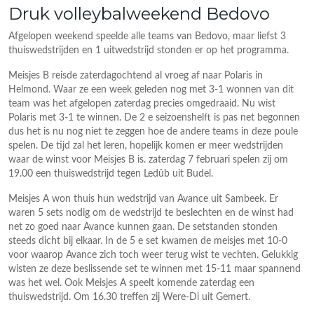
Druk volleybalweekend Bedovo
Afgelopen weekend speelde alle teams van Bedovo, maar liefst 3
thuiswedstrijden en 1 uitwedstrijd stonden er op het programma.
Meisjes B reisde zaterdagochtend al vroeg af naar Polaris in
Helmond. Waar ze een week geleden nog met 3-1 wonnen van dit
team was het afgelopen zaterdag precies omgedraaid. Nu wist
Polaris met 3-1 te winnen. De 2 e seizoenshelft is pas net begonnen
dus het is nu nog niet te zeggen hoe de andere teams in deze poule
spelen. De tijd zal het leren, hopelijk komen er meer wedstrijden
waar de winst voor Meisjes B is. zaterdag 7 februari spelen zij om
19.00 een thuiswedstrijd tegen Ledûb uit Budel.
Meisjes A won thuis hun wedstrijd van Avance uit Sambeek. Er
waren 5 sets nodig om de wedstrijd te beslechten en de winst had
net zo goed naar Avance kunnen gaan. De setstanden stonden
steeds dicht bij elkaar. In de 5 e set kwamen de meisjes met 10-0
voor waarop Avance zich toch weer terug wist te vechten. Gelukkig
wisten ze deze beslissende set te winnen met 15-11 maar spannend
was het wel. Ook Meisjes A speelt komende zaterdag een
thuiswedstrijd. Om 16.30 treffen zij Were-Di uit Gemert.