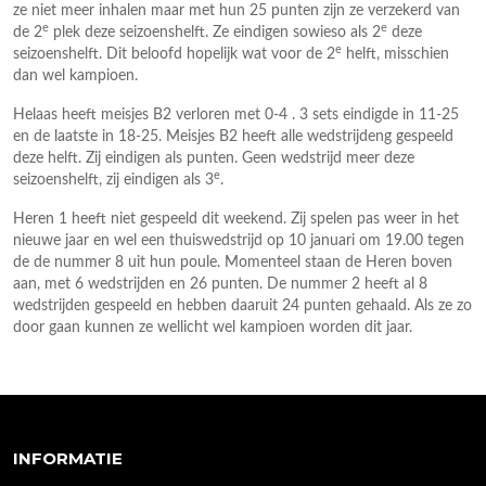
ze niet meer inhalen maar met hun 25 punten zijn ze verzekerd van
e
e
de 2
plek deze seizoenshelft. Ze eindigen sowieso als 2
deze
e
seizoenshelft. Dit beloofd hopelijk wat voor de 2
helft, misschien
dan wel kampioen.
Helaas heeft meisjes B2 verloren met 0-4 . 3 sets eindigde in 11-25
en de laatste in 18-25. Meisjes B2 heeft alle wedstrijdeng gespeeld
deze helft. Zij eindigen als punten. Geen wedstrijd meer deze
e
seizoenshelft, zij eindigen als 3
.
Heren 1 heeft niet gespeeld dit weekend. Zij spelen pas weer in het
nieuwe jaar en wel een thuiswedstrijd op 10 januari om 19.00 tegen
de de nummer 8 uit hun poule. Momenteel staan de Heren boven
aan, met 6 wedstrijden en 26 punten. De nummer 2 heeft al 8
wedstrijden gespeeld en hebben daaruit 24 punten gehaald. Als ze zo
door gaan kunnen ze wellicht wel kampioen worden dit jaar.
INFORMATIE