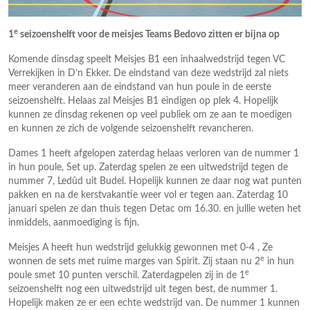
e
1
seizoenshelft voor de meisjes Teams Bedovo zitten er bijna op
Komende dinsdag speelt Meisjes B1 een inhaalwedstrijd tegen VC
Verrekijken in D’n Ekker. De eindstand van deze wedstrijd zal niets
meer veranderen aan de eindstand van hun poule in de eerste
seizoenshelft. Helaas zal Meisjes B1 eindigen op plek 4. Hopelijk
kunnen ze dinsdag rekenen op veel publiek om ze aan te moedigen
en kunnen ze zich de volgende seizoenshelft revancheren.
Dames 1 heeft afgelopen zaterdag helaas verloren van de nummer 1
in hun poule, Set up. Zaterdag spelen ze een uitwedstrijd tegen de
nummer 7, Ledûd uit Budel. Hopelijk kunnen ze daar nog wat punten
pakken en na de kerstvakantie weer vol er tegen aan. Zaterdag 10
januari spelen ze dan thuis tegen Detac om 16.30. en jullie weten het
inmiddels, aanmoediging is fijn.
Meisjes A heeft hun wedstrijd gelukkig gewonnen met 0-4 , Ze
e
wonnen de sets met ruime marges van Spirit. Zij staan nu 2
in hun
e
poule smet 10 punten verschil. Zaterdagpelen zij in de 1
seizoenshelft nog een uitwedstrijd uit tegen best, de nummer 1.
Hopelijk maken ze er een echte wedstrijd van. De nummer 1 kunnen